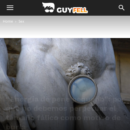
Home
Sex
“Energía de pene pequeño”: por
qué no debemos perpetuar el
tamaño fálico como motivo de
burla