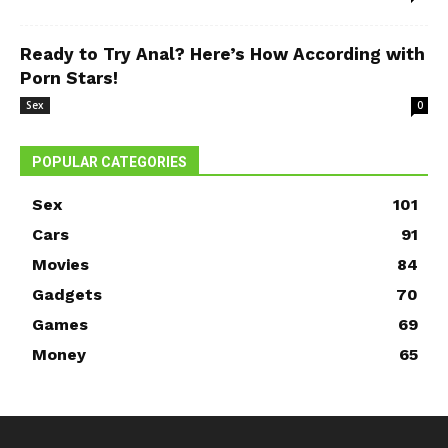
Ready to Try Anal? Here’s How According with
Porn Stars!
Sex
0
POPULAR CATEGORIES
Sex
101
Cars
91
Movies
84
Gadgets
70
Games
69
Money
65